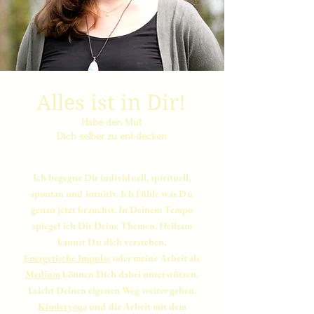
Alles ist in Dir!
Habe den Mut
Dich selber zu ent-decken
Ich begegne Dir individuell, spirituell,
spontan und intuitiv. Ich fühle was Du
genau jetzt brauchst. In Deinem Tempo
spiegel ich Dir Deine Themen. Heilsam
kannst Du dich verstehen.
Energetische Impulse
oder meine Arbeit als
Medium
können Dich dabei unterstützen.
Leicht Deinen eigenen Weg weiter gehen.
Kinderyoga
und die Arbeit mit dem