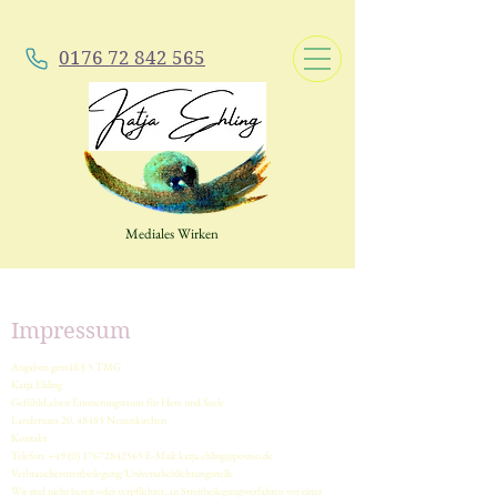
0176 72 842 565
Mediales Wirken
Impressum
Angaben gemäß § 5 TMG
Katja Ehling
GefühlsLeben Erinnerungsraum für Herz und Seele
Landersum 20, 48485 Neuenkirchen
Kontakt
Telefon:
+49 (0) 17672842565
E-Mail:
katja.ehling@posteo.de
Verbraucherstreitbeilegung/Universalschlichtungsstelle
Wir sind nicht bereit oder verpflichtet, an Streitbeilegungsverfahren vor einer