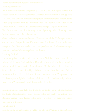
Verbraucherschlichtungsstelle teilzunehmen.
Haftung für Inhalte
Als Diensteanbieter sind wir gemäß § 7 Abs.1 TMG für eigene Inhalte auf
diesen Seiten nach den allgemeinen Gesetzen verantwortlich. Nach §§ 8 bis
10 TMG sind wir als Diensteanbieter jedoch nicht verpflichtet, übermittelte
oder gespeicherte fremde Informationen zu überwachen oder nach
Umständen zu forschen, die auf eine rechtswidrige Tätigkeit hinweisen.
Verpflichtungen zur Entfernung oder Sperrung der Nutzung von
Informationen nach den allgemeinen
Gesetzen bleiben hiervon unberührt. Eine diesbezügliche Haftung ist jedoch
erst ab dem Zeitpunkt der Kenntnis einer konkreten Rechtsverletzung
möglich. Bei Bekanntwerden von entsprechenden Rechtsverletzungen
werden wir diese Inhalte umgehend entfernen.
Haftung für Links
Unser Angebot enthält Links zu externen Websites Dritter, auf deren
Inhalte wir keinen Einfluss haben. Deshalb können wir für diese fremden
Inhalte auch keine Gewähr übernehmen. Für die Inhalte der verlinkten
Seiten ist stets der jeweilige Anbieter oder Betreiber der Seiten
verantwortlich. Die verlinkten Seiten wurden zum Zeitpunkt der
Verlinkung auf mögliche Rechtsverstöße überprüft. Rechtswidrige Inhalte
waren zum Zeitpunkt der Verlinkung nicht erkennbar.
Eine permanente inhaltliche Kontrolle der verlinkten Seiten ist jedoch ohne
konkrete Anhaltspunkte einer Rechtsverletzung nicht zumutbar. Bei
Bekanntwerden von Rechtsverletzungen werden wir derartige Links
umgehend entfernen.
Urheberrecht
Die durch die Seitenbetreiber erstellten Inhalte und Werke auf diesen Seiten